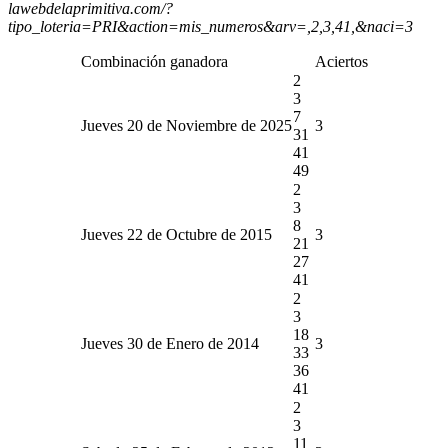
lawebdelaprimitiva.com/?
tipo_loteria=PRI&action=mis_numeros&arv=,2,3,41,&naci=3
Combinación ganadora
Aciertos
2
3
7
Jueves 20 de Noviembre de 2025
3
31
41
49
2
3
8
Jueves 22 de Octubre de 2015
3
21
27
41
2
3
18
Jueves 30 de Enero de 2014
3
33
36
41
2
3
11