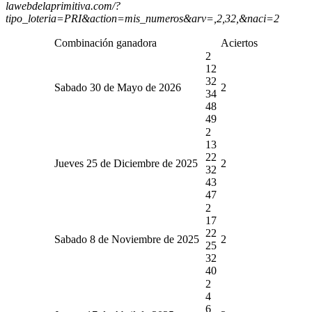
lawebdelaprimitiva.com/?
tipo_loteria=PRI&action=mis_numeros&arv=,2,32,&naci=2
Combinación ganadora
Aciertos
2
12
32
Sabado 30 de Mayo de 2026
2
34
48
49
2
13
22
Jueves 25 de Diciembre de 2025
2
32
43
47
2
17
22
Sabado 8 de Noviembre de 2025
2
25
32
40
2
4
6