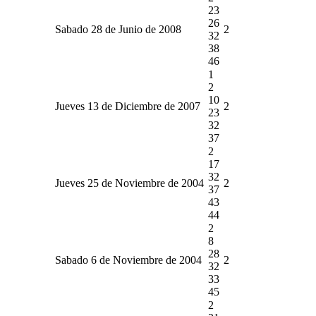
23
26
Sabado 28 de Junio de 2008
2
32
38
46
1
2
10
Jueves 13 de Diciembre de 2007
2
23
32
37
2
17
32
Jueves 25 de Noviembre de 2004
2
37
43
44
2
8
28
Sabado 6 de Noviembre de 2004
2
32
33
45
2