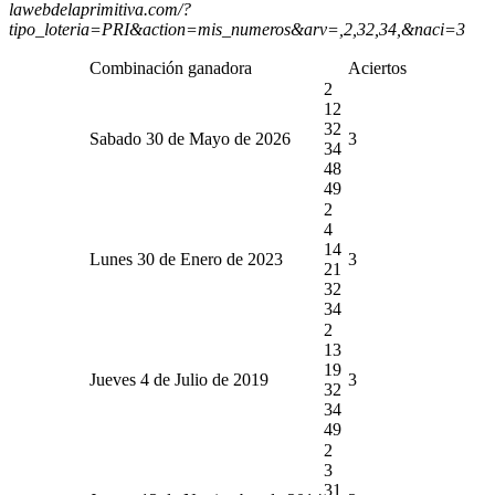
lawebdelaprimitiva.com/?
tipo_loteria=PRI&action=mis_numeros&arv=,2,32,34,&naci=3
Combinación ganadora
Aciertos
2
12
32
Sabado 30 de Mayo de 2026
3
34
48
49
2
4
14
Lunes 30 de Enero de 2023
3
21
32
34
2
13
19
Jueves 4 de Julio de 2019
3
32
34
49
2
3
31