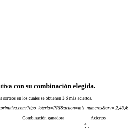
tiva con su combinación elegida.
s sorteos en los cuales se obtienen
3
ó más aciertos.
aprimitiva.com/?tipo_loteria=PRI&action=mis_numeros&arv=,2,48,
Combinación ganadora
Aciertos
2