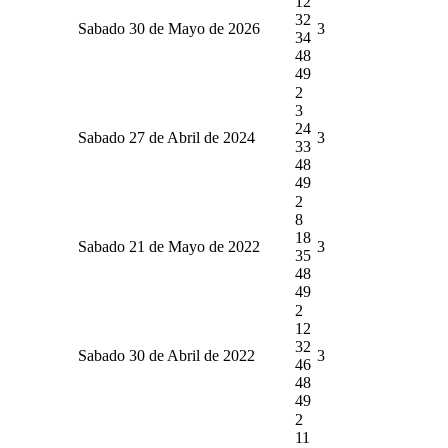
12
32
Sabado 30 de Mayo de 2026
3
34
48
49
2
3
24
Sabado 27 de Abril de 2024
3
33
48
49
2
8
18
Sabado 21 de Mayo de 2022
3
35
48
49
2
12
32
Sabado 30 de Abril de 2022
3
46
48
49
2
11