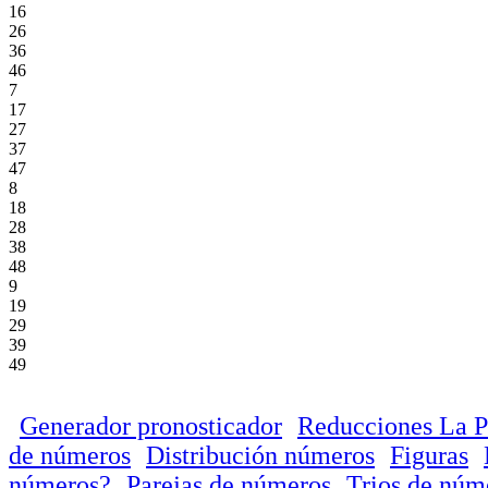
16
26
36
46
7
17
27
37
47
8
18
28
38
48
9
19
29
39
49
Generador pronosticador
Reducciones La P
de números
Distribución números
Figuras
números?
Parejas de números
Trios de núm