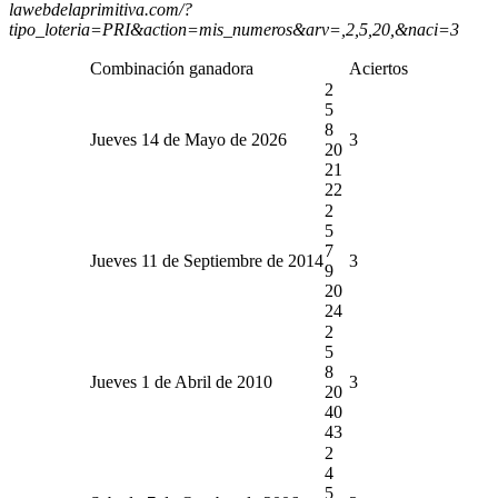
lawebdelaprimitiva.com/?
tipo_loteria=PRI&action=mis_numeros&arv=,2,5,20,&naci=3
Combinación ganadora
Aciertos
2
5
8
Jueves 14 de Mayo de 2026
3
20
21
22
2
5
7
Jueves 11 de Septiembre de 2014
3
9
20
24
2
5
8
Jueves 1 de Abril de 2010
3
20
40
43
2
4
5