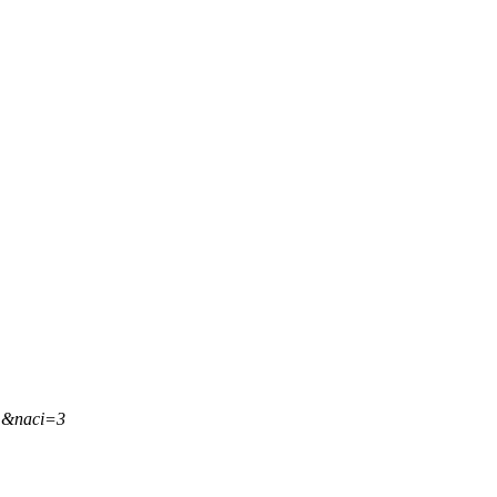
1,&naci=3