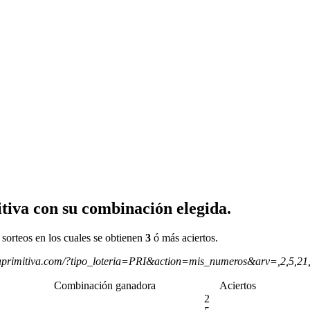
tiva con su combinación elegida.
 sorteos en los cuales se obtienen
3
ó más aciertos.
aprimitiva.com/?tipo_loteria=PRI&action=mis_numeros&arv=,2,5,2
Combinación ganadora
Aciertos
2