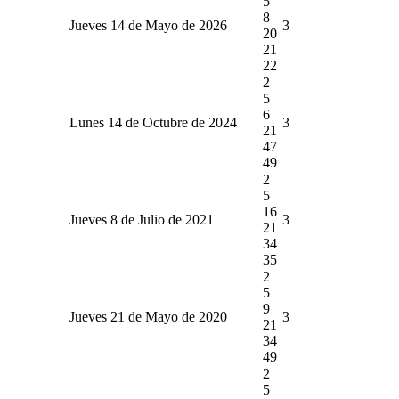
5
8
Jueves 14 de Mayo de 2026
3
20
21
22
2
5
6
Lunes 14 de Octubre de 2024
3
21
47
49
2
5
16
Jueves 8 de Julio de 2021
3
21
34
35
2
5
9
Jueves 21 de Mayo de 2020
3
21
34
49
2
5