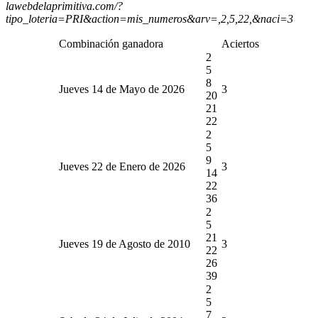
lawebdelaprimitiva.com/?
tipo_loteria=PRI&action=mis_numeros&arv=,2,5,22,&naci=3
Combinación ganadora
Aciertos
2
5
8
Jueves 14 de Mayo de 2026
3
20
21
22
2
5
9
Jueves 22 de Enero de 2026
3
14
22
36
2
5
21
Jueves 19 de Agosto de 2010
3
22
26
39
2
5
7