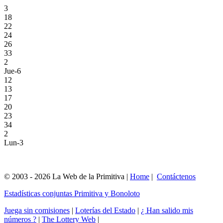
3
18
22
24
26
33
2
Jue-6
12
13
17
20
23
34
2
Lun-3
© 2003 - 2026 La Web de la Primitiva |
Home
|
Contáctenos
Estadísticas conjuntas Primitiva y Bonoloto
Juega sin comisiones
|
Loterías del Estado
|
¿ Han salido mis
números ?
|
The Lottery Web
|