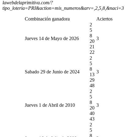
lawebdelaprimitiva.com/?
tipo_loteria=PRI&action=mis_numeros&arv=,2,5,8,&naci=3
Combinación ganadora
Aciertos
2
5
8
Jueves 14 de Mayo de 2026
3
20
21
22
2
5
8
Sabado 29 de Junio de 2024
3
13
29
48
2
5
8
Jueves 1 de Abril de 2010
3
20
40
43
2
5
8