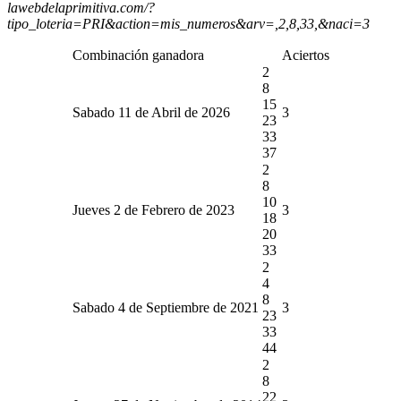
lawebdelaprimitiva.com/?
tipo_loteria=PRI&action=mis_numeros&arv=,2,8,33,&naci=3
Combinación ganadora
Aciertos
2
8
15
Sabado 11 de Abril de 2026
3
23
33
37
2
8
10
Jueves 2 de Febrero de 2023
3
18
20
33
2
4
8
Sabado 4 de Septiembre de 2021
3
23
33
44
2
8
22