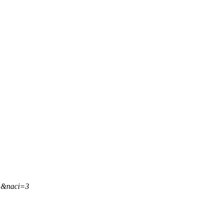
5,&naci=3