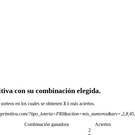
tiva con su combinación elegida.
 sorteos en los cuales se obtienen
3
ó más aciertos.
aprimitiva.com/?tipo_loteria=PRI&action=mis_numeros&arv=,2,8,4
Combinación ganadora
Aciertos
2