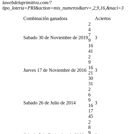
lawebdelaprimitiva.com/?
tipo_loteria=PRI&action=mis_numeros&arv=,2,9,16,&naci=3
Combinación ganadora
Aciertos
2
4
7
Sabado 30 de Noviembre de 2019
3
9
16
41
2
9
16
Jueves 17 de Noviembre de 2016
3
21
30
31
2
6
9
Sabado 26 de Julio de 2014
3
16
17
45
2
8
9