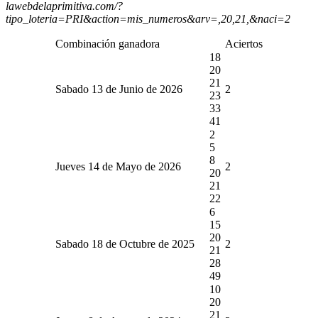
lawebdelaprimitiva.com/?
tipo_loteria=PRI&action=mis_numeros&arv=,20,21,&naci=2
Combinación ganadora
Aciertos
18
20
21
Sabado 13 de Junio de 2026
2
23
33
41
2
5
8
Jueves 14 de Mayo de 2026
2
20
21
22
6
15
20
Sabado 18 de Octubre de 2025
2
21
28
49
10
20
21