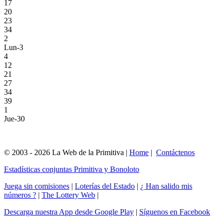
17
20
23
34
2
Lun-3
4
12
21
27
34
39
1
Jue-30
© 2003 - 2026 La Web de la Primitiva |
Home
|
Contáctenos
Estadísticas conjuntas Primitiva y Bonoloto
Juega sin comisiones
|
Loterías del Estado
|
¿ Han salido mis
números ?
|
The Lottery Web
|
Descarga nuestra App desde Google Play
|
Síguenos en Facebook