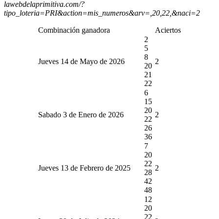
lawebdelaprimitiva.com/?
tipo_loteria=PRI&action=mis_numeros&arv=,20,22,&naci=2
Combinación ganadora
Aciertos
2
5
8
Jueves 14 de Mayo de 2026
2
20
21
22
6
15
20
Sabado 3 de Enero de 2026
2
22
26
36
7
20
22
Jueves 13 de Febrero de 2025
2
28
42
48
12
20
22