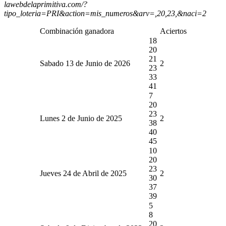
lawebdelaprimitiva.com/?
tipo_loteria=PRI&action=mis_numeros&arv=,20,23,&naci=2
Combinación ganadora
Aciertos
18
20
21
Sabado 13 de Junio de 2026
2
23
33
41
7
20
23
Lunes 2 de Junio de 2025
2
38
40
45
10
20
23
Jueves 24 de Abril de 2025
2
30
37
39
5
8
20