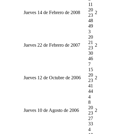
11
20
Jueves 14 de Febrero de 2008
2
23
48
49
3
20
21
Jueves 22 de Febrero de 2007
2
23
30
46
7
15
20
Jueves 12 de Octubre de 2006
2
23
41
44
4
8
20
Jueves 10 de Agosto de 2006
2
23
27
33
4