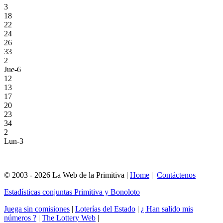
3
18
22
24
26
33
2
Jue-6
12
13
17
20
23
34
2
Lun-3
© 2003 - 2026 La Web de la Primitiva |
Home
|
Contáctenos
Estadísticas conjuntas Primitiva y Bonoloto
Juega sin comisiones
|
Loterías del Estado
|
¿ Han salido mis
números ?
|
The Lottery Web
|