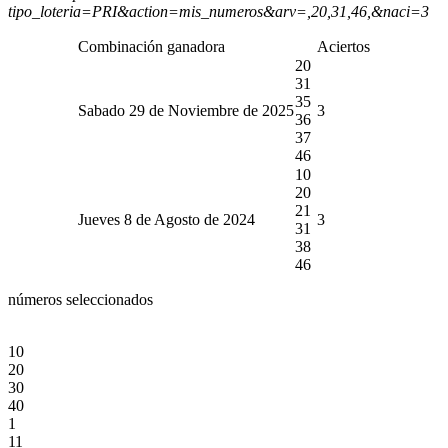
tipo_loteria=PRI&action=mis_numeros&arv=,20,31,46,&naci=3
Combinación ganadora
Aciertos
20
31
35
Sabado 29 de Noviembre de 2025
3
36
37
46
10
20
21
Jueves 8 de Agosto de 2024
3
31
38
46
números seleccionados
10
20
30
40
1
11