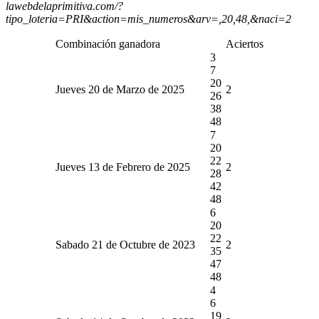
lawebdelaprimitiva.com/?
tipo_loteria=PRI&action=mis_numeros&arv=,20,48,&naci=2
Combinación ganadora
Aciertos
3
7
20
Jueves 20 de Marzo de 2025
2
26
38
48
7
20
22
Jueves 13 de Febrero de 2025
2
28
42
48
6
20
22
Sabado 21 de Octubre de 2023
2
35
47
48
4
6
19