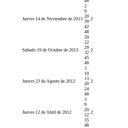
48
2
9
20
Jueves 14 de Noviembre de 2013
2
39
42
48
20
22
29
Sabado 19 de Octubre de 2013
2
32
45
48
3
10
13
Jueves 23 de Agosto de 2012
2
20
24
48
3
9
20
Jueves 12 de Abril de 2012
2
22
35
48