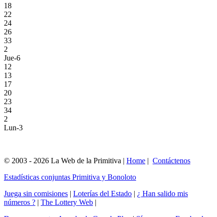
18
22
24
26
33
2
Jue-6
12
13
17
20
23
34
2
Lun-3
© 2003 - 2026 La Web de la Primitiva |
Home
|
Contáctenos
Estadísticas conjuntas Primitiva y Bonoloto
Juega sin comisiones
|
Loterías del Estado
|
¿ Han salido mis
números ?
|
The Lottery Web
|