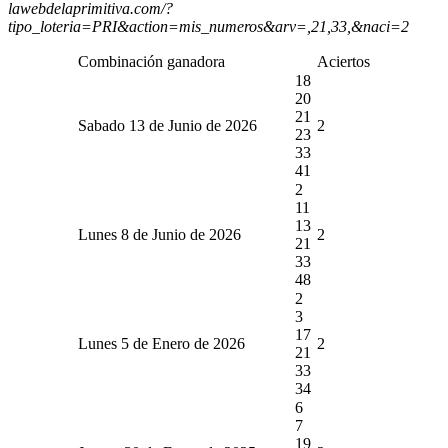
lawebdelaprimitiva.com/?
tipo_loteria=PRI&action=mis_numeros&arv=,21,33,&naci=2
Combinación ganadora
Aciertos
18
20
21
Sabado 13 de Junio de 2026
2
23
33
41
2
11
13
Lunes 8 de Junio de 2026
2
21
33
48
2
3
17
Lunes 5 de Enero de 2026
2
21
33
34
6
7
19