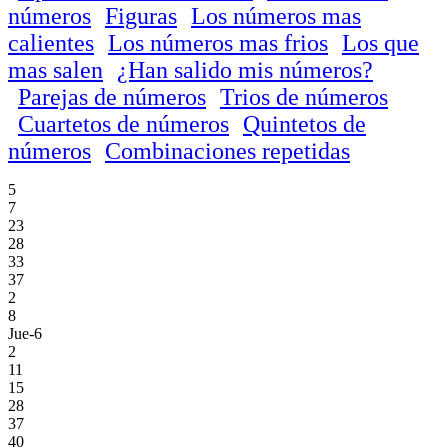
números
Figuras
Los números mas
calientes
Los números mas frios
Los que
mas salen
¿Han salido mis números?
Parejas de números
Trios de números
Cuartetos de números
Quintetos de
números
Combinaciones repetidas
5
7
23
28
33
37
2
8
Jue-6
2
11
15
28
37
40