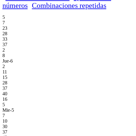
números
Combinaciones repetidas
5
7
23
28
33
37
2
8
Jue-6
2
11
15
28
37
40
16
5
Mie-5
7
10
30
37