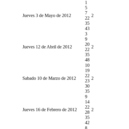
1
5
7
Jueves 3 de Mayo de 2012
2
22
35
43
3
9
20
Jueves 12 de Abril de 2012
2
22
35
48
10
19
22
Sabado 10 de Marzo de 2012
2
23
30
35
9
14
22
Jueves 16 de Febrero de 2012
2
28
35
42
8