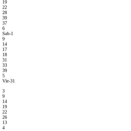
19
22
28
39
37
6
Sab-1
9
14
17
18
31
33
39
5
Vie-31
3
9
14
19
22
26
13
4