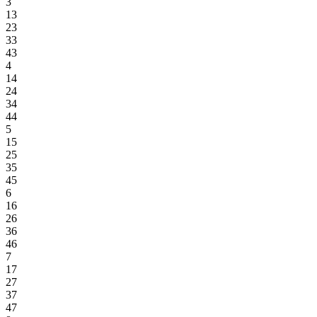
3
13
23
33
43
4
14
24
34
44
5
15
25
35
45
6
16
26
36
46
7
17
27
37
47