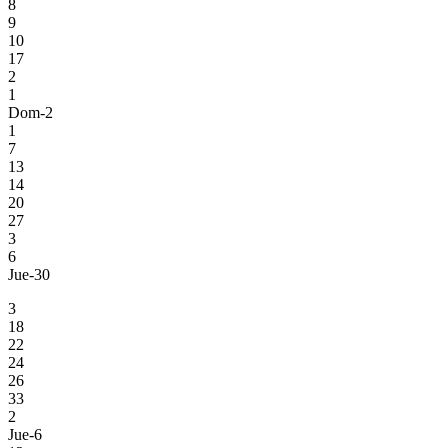
8
9
10
17
2
1
Dom-2
1
7
13
14
20
27
3
6
Jue-30
3
18
22
24
26
33
2
Jue-6