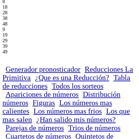
8
18
28
38
48
9
19
29
39
49
Generador pronosticador
Reducciones La
Primitiva
¿Que es una Reducción?
Tabla
de reducciones
Todos los sorteos
Apariciones de números
Distribución
números
Figuras
Los números mas
calientes
Los números mas frios
Los que
mas salen
¿Han salido mis números?
Parejas de números
Trios de números
Cuartetos de números
Quintetos de