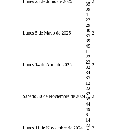
Lunes 23 de Junio de 2025
2
35
39
41
22
29
30
Lunes 5 de Mayo de 2025
2
35
39
45
1
22
23
Lunes 14 de Abril de 2025
2
32
34
35
12
22
32
Sabado 30 de Noviembre de 2024
2
35
44
49
6
14
22
Lunes 11 de Noviembre de 2024
2