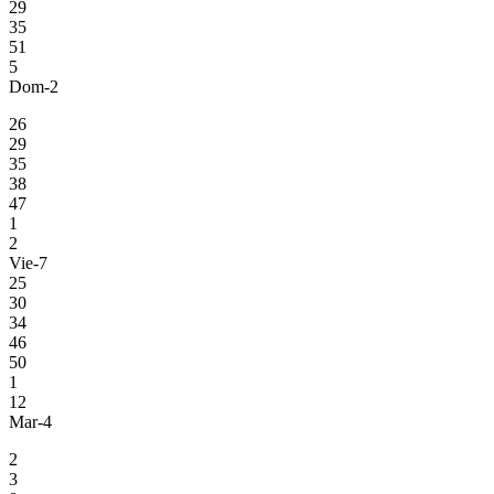
29
35
51
5
Dom-2
26
29
35
38
47
1
2
Vie-7
25
30
34
46
50
1
12
Mar-4
2
3