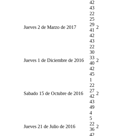
42
43
22
25
29
Jueves 2 de Marzo de 2017
2
41
42
43
22
30
33
Jueves 1 de Diciembre de 2016
2
40
42
45
1
22
27
Sabado 15 de Octubre de 2016
2
42
43
49
4
5
22
Jueves 21 de Julio de 2016
2
36
42