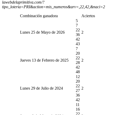
lawebdelaprimitiva.com/?
tipo_loteria=PRI&action=mis_numeros&arv=,22,42,&naci=2
Combinación ganadora
Aciertos
5
7
22
Lunes 25 de Mayo de 2026
2
36
42
43
7
20
22
Jueves 13 de Febrero de 2025
2
28
42
48
12
20
22
Lunes 29 de Julio de 2024
2
27
36
42
11
16
22