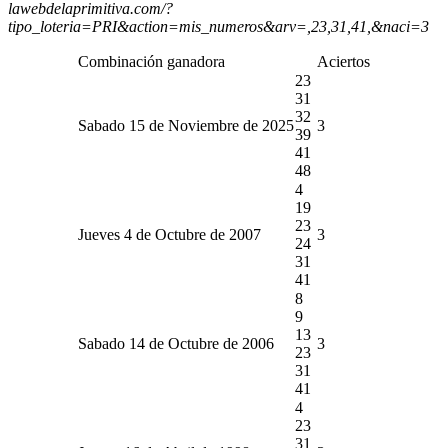
lawebdelaprimitiva.com/?
tipo_loteria=PRI&action=mis_numeros&arv=,23,31,41,&naci=3
Combinación ganadora
Aciertos
23
31
32
Sabado 15 de Noviembre de 2025
3
39
41
48
4
19
23
Jueves 4 de Octubre de 2007
3
24
31
41
8
9
13
Sabado 14 de Octubre de 2006
3
23
31
41
4
23
31