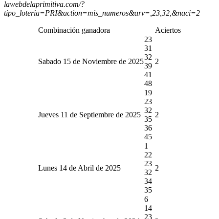
lawebdelaprimitiva.com/?
tipo_loteria=PRI&action=mis_numeros&arv=,23,32,&naci=2
Combinación ganadora
Aciertos
23
31
32
Sabado 15 de Noviembre de 2025
2
39
41
48
19
23
32
Jueves 11 de Septiembre de 2025
2
35
36
45
1
22
23
Lunes 14 de Abril de 2025
2
32
34
35
6
14
23