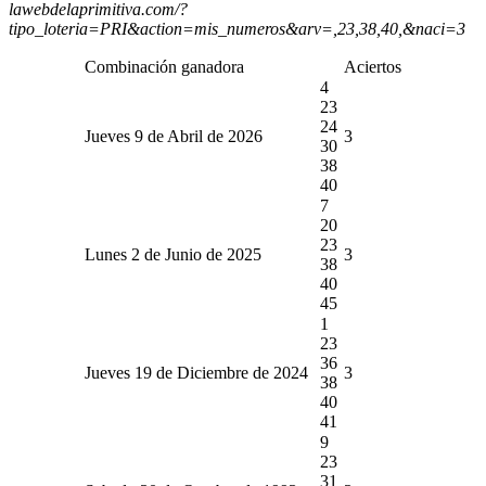
lawebdelaprimitiva.com/?
tipo_loteria=PRI&action=mis_numeros&arv=,23,38,40,&naci=3
Combinación ganadora
Aciertos
4
23
24
Jueves 9 de Abril de 2026
3
30
38
40
7
20
23
Lunes 2 de Junio de 2025
3
38
40
45
1
23
36
Jueves 19 de Diciembre de 2024
3
38
40
41
9
23
31