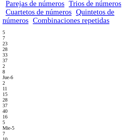
Parejas de números
Trios de números
Cuartetos de números
Quintetos de
números
Combinaciones repetidas
5
7
23
28
33
37
2
8
Jue-6
2
11
15
28
37
40
16
5
Mie-5
7
10