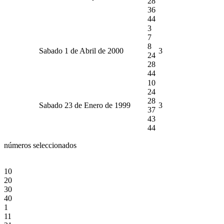
28
36
44
3
7
8
Sabado 1 de Abril de 2000
3
24
28
44
10
24
28
Sabado 23 de Enero de 1999
3
37
43
44
números seleccionados
10
20
30
40
1
11