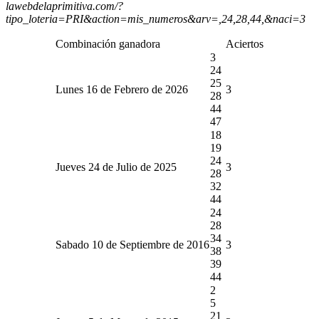
lawebdelaprimitiva.com/?
tipo_loteria=PRI&action=mis_numeros&arv=,24,28,44,&naci=3
Combinación ganadora
Aciertos
3
24
25
Lunes 16 de Febrero de 2026
3
28
44
47
18
19
24
Jueves 24 de Julio de 2025
3
28
32
44
24
28
34
Sabado 10 de Septiembre de 2016
3
38
39
44
2
5
21