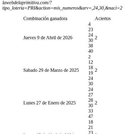
lawebdelaprimitiva.com/?
tipo_loteria=PRI&action=mis_numeros&arv=,24,30,&naci=2
Combinación ganadora
Aciertos
4
23
24
Jueves 9 de Abril de 2026
2
30
38
40
2
12
18
Sabado 29 de Marzo de 2025
2
19
24
30
24
27
28
Lunes 27 de Enero de 2025
2
30
33
47
18
21
23