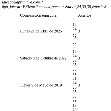
lawebdelaprimitiva.com/?
tipo_loteria=PRI&action=mis_numeros&arv=,24,35,38,&naci=3
Combinación ganadora
Aciertos
9
17
24
Lunes 21 de Abril de 2025
3
25
35
38
8
17
24
Sabado 8 de Octubre de 2022
3
28
35
38
11
21
24
Jueves 9 de Mayo de 2019
3
26
35
38
11
13
20