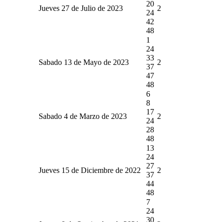
20
Jueves 27 de Julio de 2023
2
24
42
48
1
24
33
Sabado 13 de Mayo de 2023
2
37
47
48
6
8
17
Sabado 4 de Marzo de 2023
2
24
28
48
13
24
27
Jueves 15 de Diciembre de 2022
2
37
44
48
7
24
30