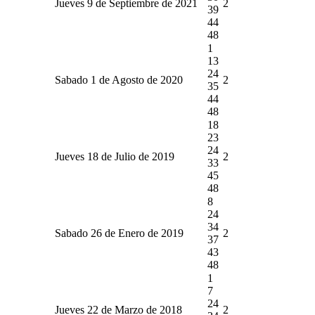
Jueves 9 de Septiembre de 2021
2
39
44
48
1
13
24
Sabado 1 de Agosto de 2020
2
35
44
48
18
23
24
Jueves 18 de Julio de 2019
2
33
45
48
8
24
34
Sabado 26 de Enero de 2019
2
37
43
48
1
7
24
Jueves 22 de Marzo de 2018
2