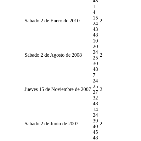
48
1
4
15
Sabado 2 de Enero de 2010
2
24
43
48
10
20
24
Sabado 2 de Agosto de 2008
2
25
30
48
7
24
25
Jueves 15 de Noviembre de 2007
2
27
32
48
14
24
39
Sabado 2 de Junio de 2007
2
40
45
48