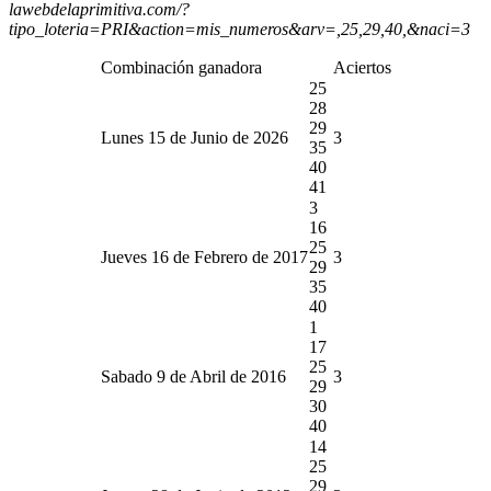
lawebdelaprimitiva.com/?
tipo_loteria=PRI&action=mis_numeros&arv=,25,29,40,&naci=3
Combinación ganadora
Aciertos
25
28
29
Lunes 15 de Junio de 2026
3
35
40
41
3
16
25
Jueves 16 de Febrero de 2017
3
29
35
40
1
17
25
Sabado 9 de Abril de 2016
3
29
30
40
14
25
29