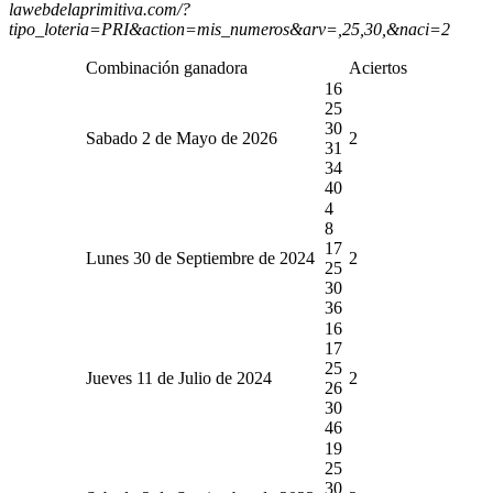
lawebdelaprimitiva.com/?
tipo_loteria=PRI&action=mis_numeros&arv=,25,30,&naci=2
Combinación ganadora
Aciertos
16
25
30
Sabado 2 de Mayo de 2026
2
31
34
40
4
8
17
Lunes 30 de Septiembre de 2024
2
25
30
36
16
17
25
Jueves 11 de Julio de 2024
2
26
30
46
19
25
30