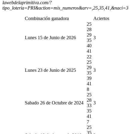
lawebdelaprimitiva.com/?
tipo_loteria=PRI&action=mis_numeros&arv=,25,35,41,&naci=3
Combinación ganadora
Aciertos
25
28
29
Lunes 15 de Junio de 2026
3
35
40
41
22
25
29
Lunes 23 de Junio de 2025
3
35
39
41
8
25
28
Sabado 26 de Octubre de 2024
3
33
35
41
7
25
35