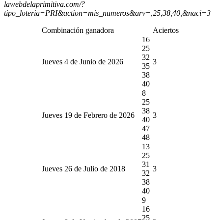
lawebdelaprimitiva.com/?
tipo_loteria=PRI&action=mis_numeros&arv=,25,38,40,&naci=3
Combinación ganadora
Aciertos
16
25
32
Jueves 4 de Junio de 2026
3
35
38
40
8
25
38
Jueves 19 de Febrero de 2026
3
40
47
48
13
25
31
Jueves 26 de Julio de 2018
3
32
38
40
9
16
25