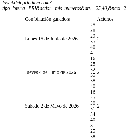
lawebdelaprimitiva.com/?
tipo_loteria=PRI&action=mis_numeros&arv=,25,40,&naci=2
Combinación ganadora
Aciertos
25
28
29
Lunes 15 de Junio de 2026
2
35
40
41
16
25
32
Jueves 4 de Junio de 2026
2
35
38
40
16
25
30
Sabado 2 de Mayo de 2026
2
31
34
40
8
25
38