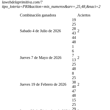
lawebdelaprimitiva.com/?
tipo_loteria=PRI&action=mis_numeros&arv=,25,48,&naci=2
Combinación ganadora
Aciertos
19
25
28
Sabado 4 de Julio de 2026
2
43
44
48
1
6
7
Jueves 7 de Mayo de 2026
2
13
25
48
8
25
38
Jueves 19 de Febrero de 2026
2
40
47
48
15
25
29