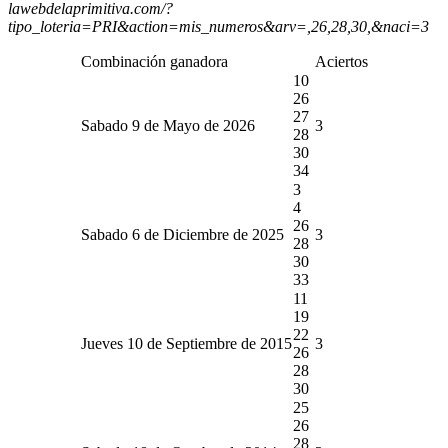
lawebdelaprimitiva.com/?
tipo_loteria=PRI&action=mis_numeros&arv=,26,28,30,&naci=3
Combinación ganadora
Aciertos
10
26
27
Sabado 9 de Mayo de 2026
3
28
30
34
3
4
26
Sabado 6 de Diciembre de 2025
3
28
30
33
11
19
22
Jueves 10 de Septiembre de 2015
3
26
28
30
25
26
28