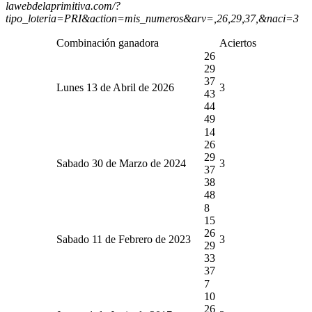
lawebdelaprimitiva.com/?
tipo_loteria=PRI&action=mis_numeros&arv=,26,29,37,&naci=3
Combinación ganadora
Aciertos
26
29
37
Lunes 13 de Abril de 2026
3
43
44
49
14
26
29
Sabado 30 de Marzo de 2024
3
37
38
48
8
15
26
Sabado 11 de Febrero de 2023
3
29
33
37
7
10
26