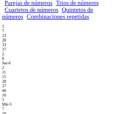
Parejas de números
Trios de números
Cuartetos de números
Quintetos de
números
Combinaciones repetidas
5
7
23
28
33
37
2
8
Jue-6
2
11
15
28
37
40
16
5
Mie-5
7
10