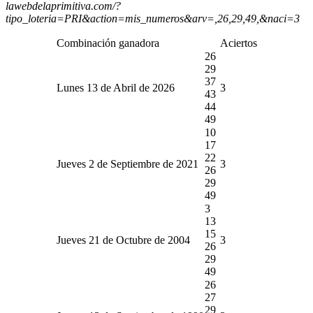
lawebdelaprimitiva.com/?
tipo_loteria=PRI&action=mis_numeros&arv=,26,29,49,&naci=3
Combinación ganadora
Aciertos
26
29
37
Lunes 13 de Abril de 2026
3
43
44
49
10
17
22
Jueves 2 de Septiembre de 2021
3
26
29
49
3
13
15
Jueves 21 de Octubre de 2004
3
26
29
49
26
27
29