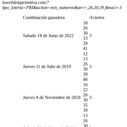
lawebdelaprimitiva.com/?
tipo_loteria=PRI&action=mis_numeros&arv=,26,30,39,&naci=3
Combinación ganadora
Aciertos
18
26
30
Sabado 18 de Junio de 2022
3
33
39
41
12
13
26
Jueves 11 de Julio de 2019
3
30
39
46
16
22
26
Jueves 8 de Noviembre de 2018
3
30
35
39
13
26
30