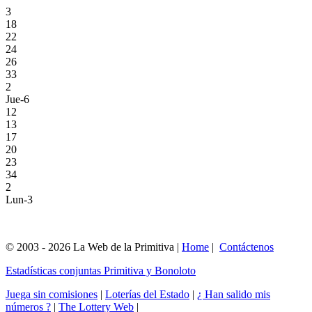
3
18
22
24
26
33
2
Jue-6
12
13
17
20
23
34
2
Lun-3
© 2003 - 2026 La Web de la Primitiva |
Home
|
Contáctenos
Estadísticas conjuntas Primitiva y Bonoloto
Juega sin comisiones
|
Loterías del Estado
|
¿ Han salido mis
números ?
|
The Lottery Web
|