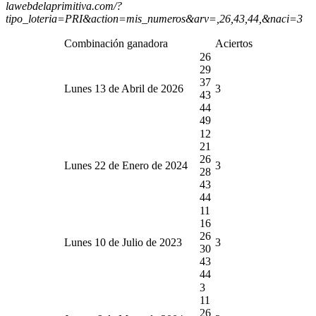
lawebdelaprimitiva.com/?
tipo_loteria=PRI&action=mis_numeros&arv=,26,43,44,&naci=3
Combinación ganadora
Aciertos
26
29
37
Lunes 13 de Abril de 2026
3
43
44
49
12
21
26
Lunes 22 de Enero de 2024
3
28
43
44
11
16
26
Lunes 10 de Julio de 2023
3
30
43
44
3
11
26