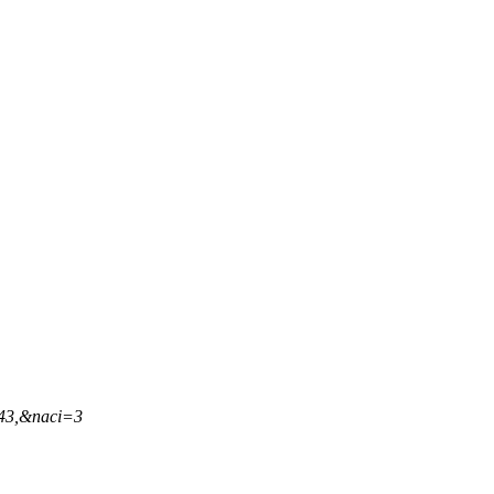
,43,&naci=3