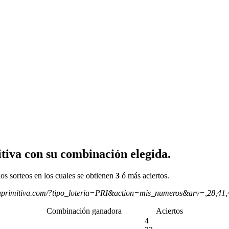
tiva con su combinación elegida.
os sorteos en los cuales se obtienen
3
ó más aciertos.
aprimitiva.com/?tipo_loteria=PRI&action=mis_numeros&arv=,28,41
Combinación ganadora
Aciertos
4