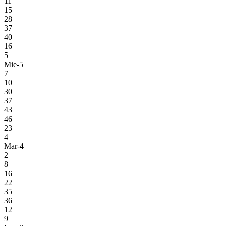
11
15
28
37
40
16
5
Mie-5
7
10
30
37
43
46
23
4
Mar-4
2
8
16
22
35
36
12
9