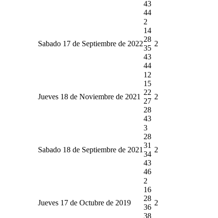
43
44
2
14
28
Sabado 17 de Septiembre de 2022
2
35
43
44
12
15
22
Jueves 18 de Noviembre de 2021
2
27
28
43
3
28
31
Sabado 18 de Septiembre de 2021
2
34
43
46
2
16
28
Jueves 17 de Octubre de 2019
2
36
38