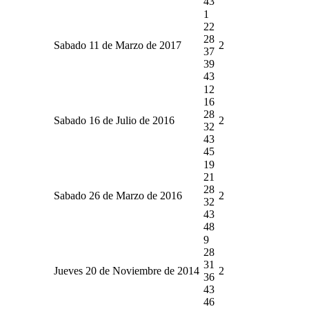
43
1
22
28
Sabado 11 de Marzo de 2017
2
37
39
43
12
16
28
Sabado 16 de Julio de 2016
2
32
43
45
19
21
28
Sabado 26 de Marzo de 2016
2
32
43
48
9
28
31
Jueves 20 de Noviembre de 2014
2
36
43
46