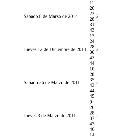
11
20
23
Sabado 8 de Marzo de 2014
2
28
31
43
13
24
28
Jueves 12 de Diciembre de 2013
2
30
43
44
10
28
35
Sabado 26 de Marzo de 2011
2
43
44
45
9
26
28
Jueves 3 de Marzo de 2011
2
37
43
46
14