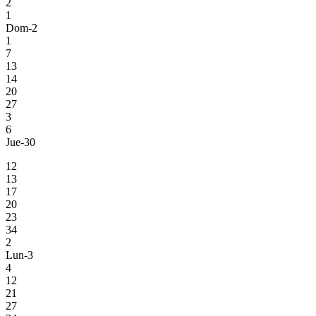
2
1
Dom-2
1
7
13
14
20
27
3
6
Jue-30
12
13
17
20
23
34
2
Lun-3
4
12
21
27