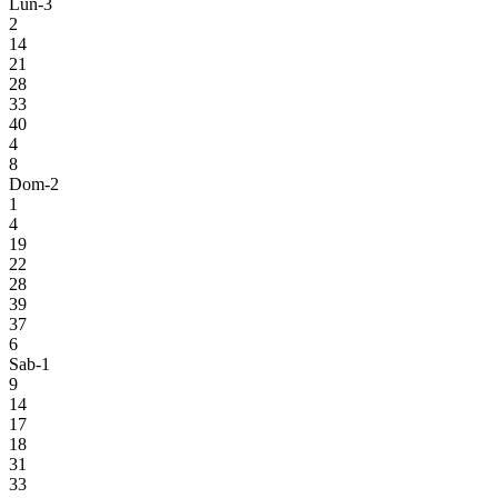
Lun-3
2
14
21
28
33
40
4
8
Dom-2
1
4
19
22
28
39
37
6
Sab-1
9
14
17
18
31
33