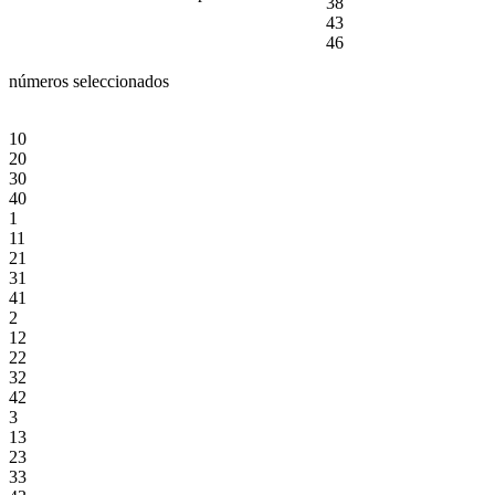
38
43
46
números seleccionados
10
20
30
40
1
11
21
31
41
2
12
22
32
42
3
13
23
33