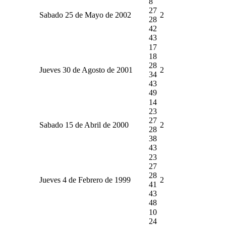
8
27
Sabado 25 de Mayo de 2002
2
28
42
43
17
18
28
Jueves 30 de Agosto de 2001
2
34
43
49
14
23
27
Sabado 15 de Abril de 2000
2
28
38
43
23
27
28
Jueves 4 de Febrero de 1999
2
41
43
48
10
24