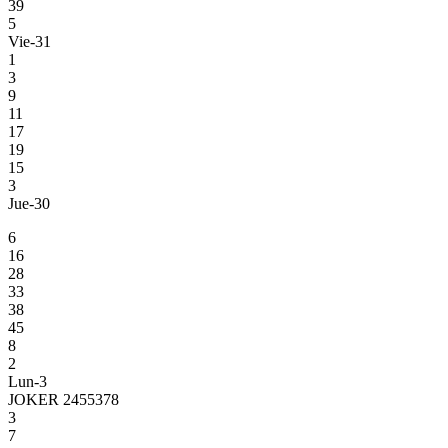
39
5
Vie-31
1
3
9
11
17
19
15
3
Jue-30
6
16
28
33
38
45
8
2
Lun-3
JOKER 2455378
3
7