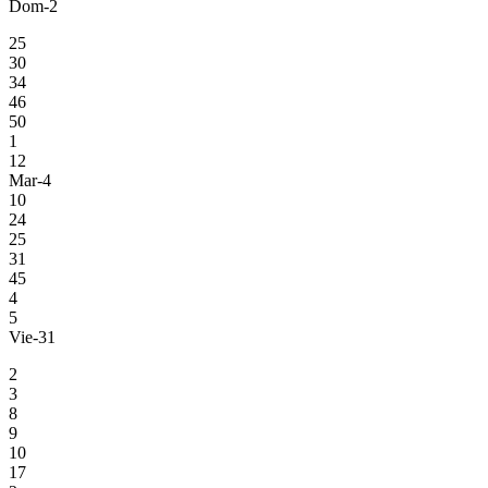
Dom-2
25
30
34
46
50
1
12
Mar-4
10
24
25
31
45
4
5
Vie-31
2
3
8
9
10
17