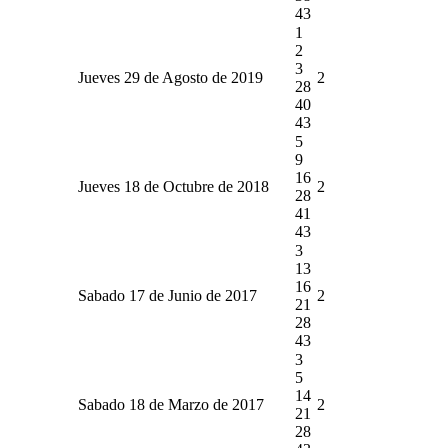
43
1
2
3
Jueves 29 de Agosto de 2019
2
28
40
43
5
9
16
Jueves 18 de Octubre de 2018
2
28
41
43
3
13
16
Sabado 17 de Junio de 2017
2
21
28
43
3
5
14
Sabado 18 de Marzo de 2017
2
21
28