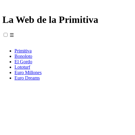
La Web de la Primitiva
☰
Primitiva
Bonoloto
El Gordo
Lototurf
Euro Millones
Euro Dreams