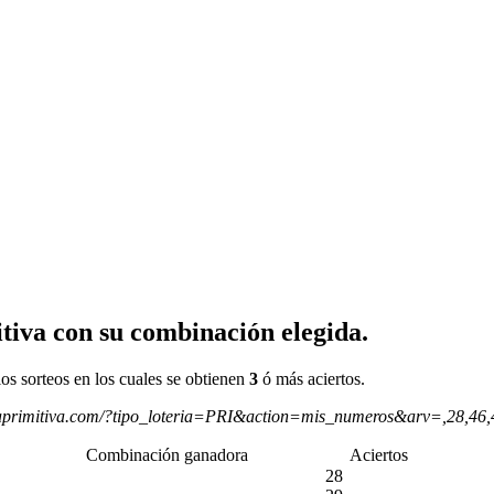
tiva con su combinación elegida.
os sorteos en los cuales se obtienen
3
ó más aciertos.
aprimitiva.com/?tipo_loteria=PRI&action=mis_numeros&arv=,28,46
Combinación ganadora
Aciertos
28