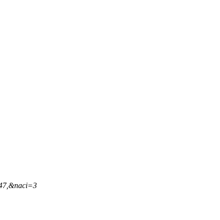
,47,&naci=3