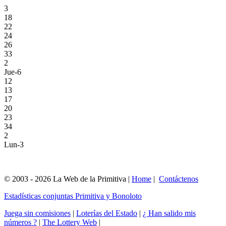
3
18
22
24
26
33
2
Jue-6
12
13
17
20
23
34
2
Lun-3
© 2003 - 2026 La Web de la Primitiva |
Home
|
Contáctenos
Estadísticas conjuntas Primitiva y Bonoloto
Juega sin comisiones
|
Loterías del Estado
|
¿ Han salido mis
números ?
|
The Lottery Web
|