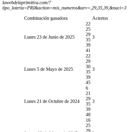
lawebdelaprimitiva.com/?
tipo_loteria=PRI&action=mis_numeros&arv=,29,35,39,&naci=3
Combinación ganadora
Aciertos
22
25
29
Lunes 23 de Junio de 2025
3
35
39
41
22
29
30
Lunes 5 de Mayo de 2025
3
35
39
45
6
21
29
Lunes 21 de Octubre de 2024
3
35
39
48
16
25
29