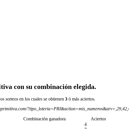
tiva con su combinación elegida.
os sorteos en los cuales se obtienen
3
ó más aciertos.
aprimitiva.com/?tipo_loteria=PRI&action=mis_numeros&arv=,29,42
Combinación ganadora
Aciertos
4