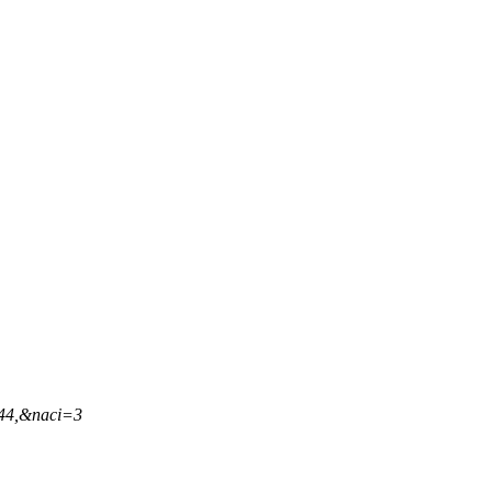
,44,&naci=3