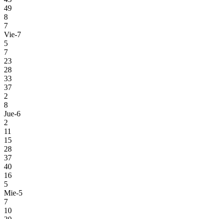
49
8
7
Vie-7
5
7
23
28
33
37
2
8
Jue-6
2
11
15
28
37
40
16
5
Mie-5
7
10