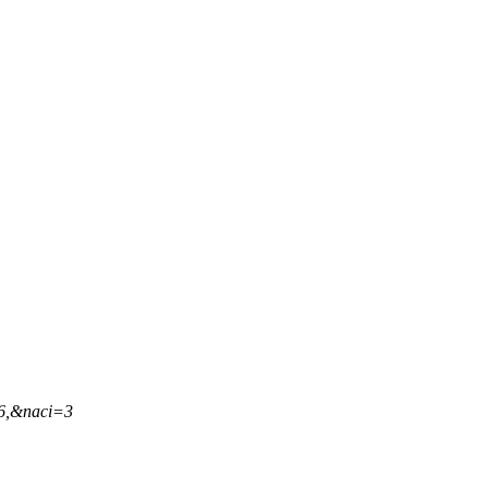
46,&naci=3