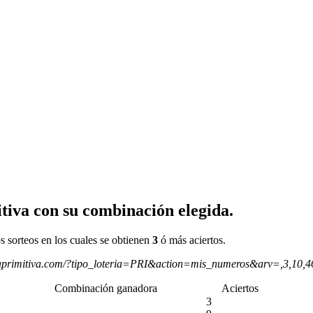
tiva con su combinación elegida.
s sorteos en los cuales se obtienen
3
ó más aciertos.
aprimitiva.com/?tipo_loteria=PRI&action=mis_numeros&arv=,3,10,
Combinación ganadora
Aciertos
3