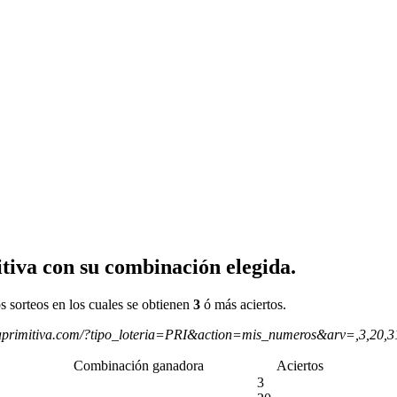
tiva con su combinación elegida.
s sorteos en los cuales se obtienen
3
ó más aciertos.
aprimitiva.com/?tipo_loteria=PRI&action=mis_numeros&arv=,3,20,
Combinación ganadora
Aciertos
3