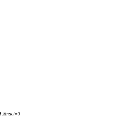
31,&naci=3