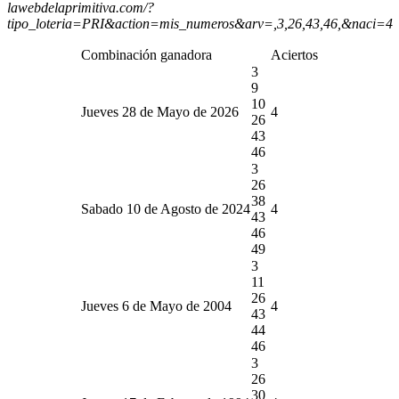
lawebdelaprimitiva.com/?
tipo_loteria=PRI&action=mis_numeros&arv=,3,26,43,46,&naci=4
Combinación ganadora
Aciertos
3
9
10
Jueves 28 de Mayo de 2026
4
26
43
46
3
26
38
Sabado 10 de Agosto de 2024
4
43
46
49
3
11
26
Jueves 6 de Mayo de 2004
4
43
44
46
3
26
30