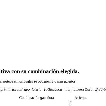
tiva con su combinación elegida.
s sorteos en los cuales se obtienen
3
ó más aciertos.
aprimitiva.com/?tipo_loteria=PRI&action=mis_numeros&arv=,3,30,
Combinación ganadora
Aciertos
3