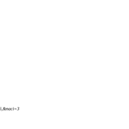
46,&naci=3