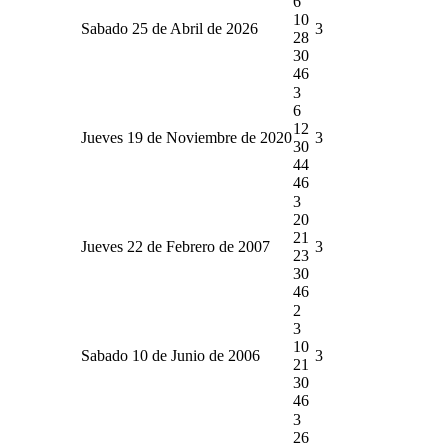
6
10
Sabado 25 de Abril de 2026
3
28
30
46
3
6
12
Jueves 19 de Noviembre de 2020
3
30
44
46
3
20
21
Jueves 22 de Febrero de 2007
3
23
30
46
2
3
10
Sabado 10 de Junio de 2006
3
21
30
46
3
26