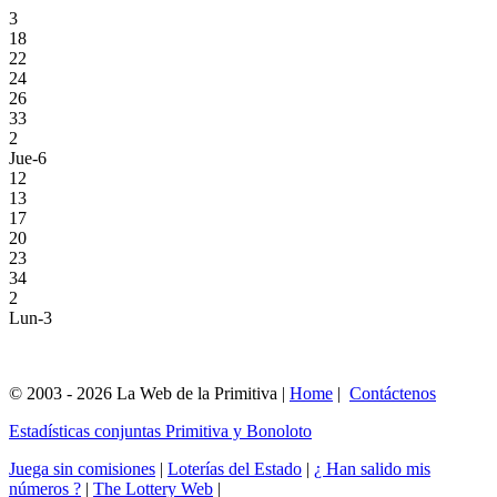
3
18
22
24
26
33
2
Jue-6
12
13
17
20
23
34
2
Lun-3
© 2003 - 2026 La Web de la Primitiva |
Home
|
Contáctenos
Estadísticas conjuntas Primitiva y Bonoloto
Juega sin comisiones
|
Loterías del Estado
|
¿ Han salido mis
números ?
|
The Lottery Web
|