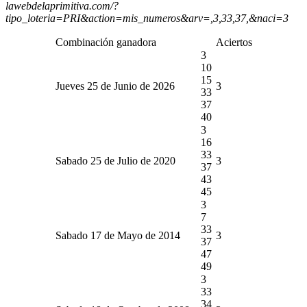
lawebdelaprimitiva.com/?
tipo_loteria=PRI&action=mis_numeros&arv=,3,33,37,&naci=3
Combinación ganadora
Aciertos
3
10
15
Jueves 25 de Junio de 2026
3
33
37
40
3
16
33
Sabado 25 de Julio de 2020
3
37
43
45
3
7
33
Sabado 17 de Mayo de 2014
3
37
47
49
3
33
34