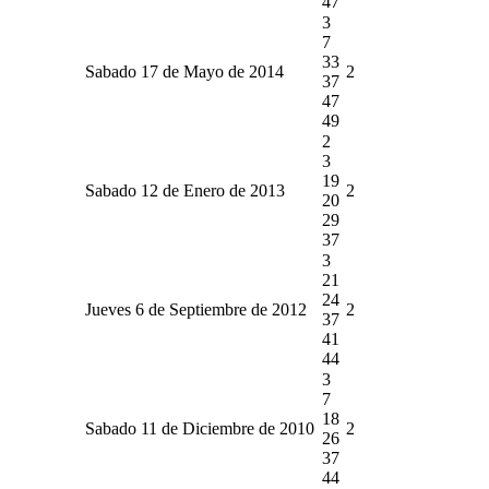
47
3
7
33
Sabado 17 de Mayo de 2014
2
37
47
49
2
3
19
Sabado 12 de Enero de 2013
2
20
29
37
3
21
24
Jueves 6 de Septiembre de 2012
2
37
41
44
3
7
18
Sabado 11 de Diciembre de 2010
2
26
37
44