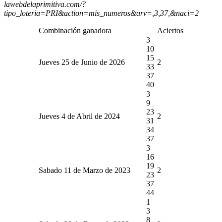
lawebdelaprimitiva.com/?
tipo_loteria=PRI&action=mis_numeros&arv=,3,37,&naci=2
Combinación ganadora
Aciertos
3
10
15
Jueves 25 de Junio de 2026
2
33
37
40
3
9
23
Jueves 4 de Abril de 2024
2
31
34
37
3
16
19
Sabado 11 de Marzo de 2023
2
23
37
44
1
3
8