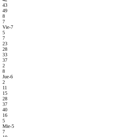
43
49
8
7
Vie-7
5
7
23
28
33
37
2
8
Jue-6
2
11
15
28
37
40
16
5
Mie-5
7