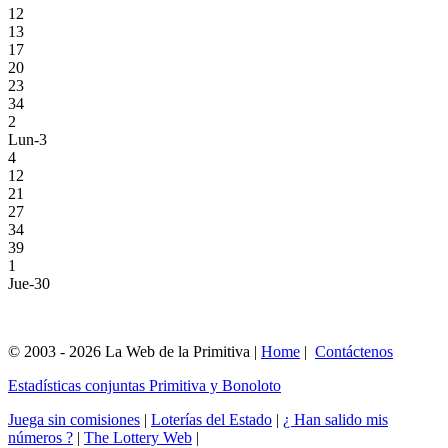
12
13
17
20
23
34
2
Lun-3
4
12
21
27
34
39
1
Jue-30
© 2003 - 2026 La Web de la Primitiva |
Home
|
Contáctenos
Estadísticas conjuntas Primitiva y Bonoloto
Juega sin comisiones
|
Loterías del Estado
|
¿ Han salido mis
números ?
|
The Lottery Web
|