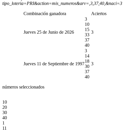
tipo_loteria=PRI&action=mis_numeros&arv=,3,37,40,&naci=3
Combinación ganadora
Aciertos
3
10
15
Jueves 25 de Junio de 2026
3
33
37
40
3
14
18
Jueves 11 de Septiembre de 1997
3
30
37
40
números seleccionados
10
20
30
40
1
11