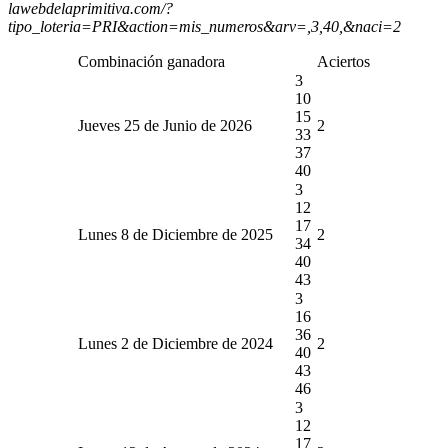
lawebdelaprimitiva.com/?
tipo_loteria=PRI&action=mis_numeros&arv=,3,40,&naci=2
Combinación ganadora
Aciertos
3
10
15
Jueves 25 de Junio de 2026
2
33
37
40
3
12
17
Lunes 8 de Diciembre de 2025
2
34
40
43
3
16
36
Lunes 2 de Diciembre de 2024
2
40
43
46
3
12
17