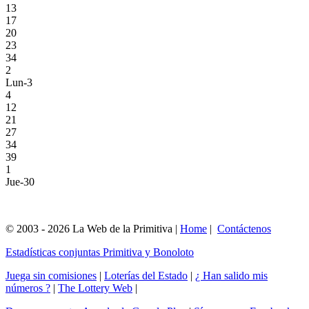
13
17
20
23
34
2
Lun-3
4
12
21
27
34
39
1
Jue-30
© 2003 - 2026 La Web de la Primitiva |
Home
|
Contáctenos
Estadísticas conjuntas Primitiva y Bonoloto
Juega sin comisiones
|
Loterías del Estado
|
¿ Han salido mis
números ?
|
The Lottery Web
|