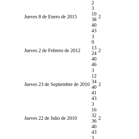
2
3
10
Jueves 8 de Enero de 2015
2
38
40
43
3
9
13
Jueves 2 de Febrero de 2012
2
24
40
46
3
12
34
Jueves 23 de Septiembre de 2010
2
40
41
43
3
16
32
Jueves 22 de Julio de 2010
2
36
40
43
3